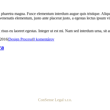
et pharetra magna. Fusce elementum interdum augue quis tristique. Aliqua
venenatis elementum, justo ante placerat justo, a egestas lectus ipsum
sus eu laoreet egestas. Integer ut est mi. Nam sed interdum urna, sit am
 2016
|
Design Process
|
0 komentárov
va
ConSense Legal s.r.o.