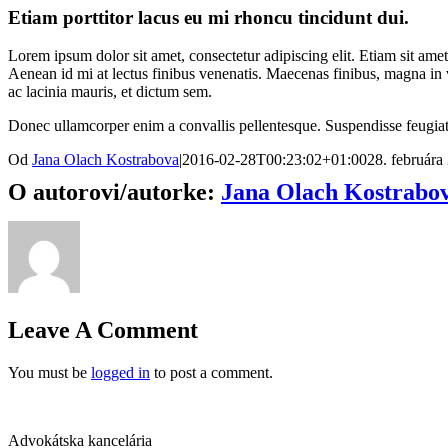
Etiam porttitor lacus eu mi rhoncu tincidunt dui.
Lorem ipsum dolor sit amet, consectetur adipiscing elit. Etiam sit am
Aenean id mi at lectus finibus venenatis. Maecenas finibus, magna in 
ac lacinia mauris, et dictum sem.
Donec ullamcorper enim a convallis pellentesque. Suspendisse feugiat ri
Od
Jana Olach Kostrabova
|
2016-02-28T00:23:02+01:00
28. februára
O autorovi/autorke:
Jana Olach Kostrabo
Leave A Comment
You must be
logged in
to post a comment.
Advokátska kancelária