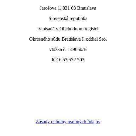
Jarošova 1, 831 03 Bratislava
Slovenská republika
zapísaná v Obchodnom registri
Okresného súdu Bratislava I, oddiel Sro,
vložka č. 149650/B
IČO: 53 532 503
Zásady ochrany osobných údajov