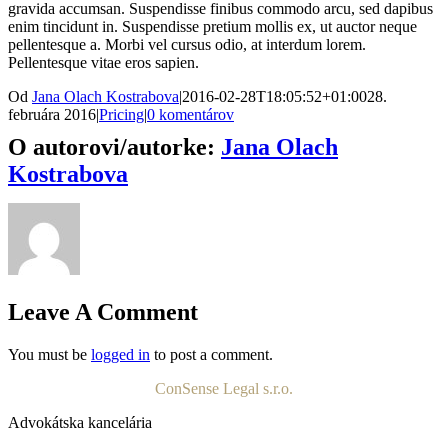
gravida accumsan. Suspendisse finibus commodo arcu, sed dapibus
enim tincidunt in. Suspendisse pretium mollis ex, ut auctor neque
pellentesque a. Morbi vel cursus odio, at interdum lorem.
Pellentesque vitae eros sapien.
Od
Jana Olach Kostrabova
|
2016-02-28T18:05:52+01:00
28.
februára 2016
|
Pricing
|
0 komentárov
O autorovi/autorke:
Jana Olach
Kostrabova
Leave A Comment
You must be
logged in
to post a comment.
ConSense Legal s.r.o.
Advokátska kancelária