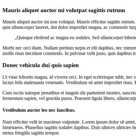
väčší
obrázok
Mauris aliquet auctor mi volutpat sagittis rutrum
Mauris aliquet auctor mi non volutpat. Mauris efficitur sagittis rutrum.
quis ullamcorper laoreet, dui dolor imperdiet magna, ac commodo turpi
„Quisque eleifend ac magna eu sodales. Sed ullamcorper bibendu
Morbi nec orci diam. Nullam pretium turpis et elit dapibus, nec rutrum
mollis risus tincidunt commodo. In pulvinar velit justo, quis dapibus t
Donec vehicula dui quis sapien
Ut vitae lobortis magna, id viverra orci. In eget scelerisque nibh, ne
luctus felis malesuada venenatis. Vestibulum sit amet imperdiet risus.
Cum sociis natoque penatibus et magnis dis parturient montes, nascetur
fermentum sapien, vel gravida purus. Praesent ligula libero, ullamcorpe
Vestibulum auctor leo nec faucibus.
Nam efficitur velit in maximus vulputate. Lorem ipsum dolor sit amet, c
himenaeos. Phasellus sagittis sodales dapibus. Duis ultrices ultricies 
metus fringilla sagittis tempor.