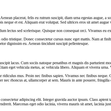
 Aenean placerat, felis eu rutrum suscipit, diam urna egestas augue, a so
s neque et est. Aliquam erat volutpat. Sed ultrices eros sit amet augue 
m lectus sed scelerisque. Quisque non consequat orci. Vivamus eu ex i
 odio tristique. Donec consectetur cursus nunc eget mattis. Nam at finib
ortor dignissim eu. Aenean tincidunt suscipit pellentesque.
c suscipit lacus. Cum sociis natoque penatibus et magnis dis parturient 
 Etiam eget vehicula metus, ac vehicula libero. Aliquam et viverra urna
 ridiculus mus. Proin nec finibus sapien. Vivamus nec finibus neque. Cu
r nec rhoncus at, ullamcorper at sem. Mauris in ante posuere, fringilla 
onsectetur adipiscing elit. Integer gravida auctor ipsum. Class aptent ta
hendrerit. Maecenas eget odio lacinia, viverra mauris sit amet, lacinia 