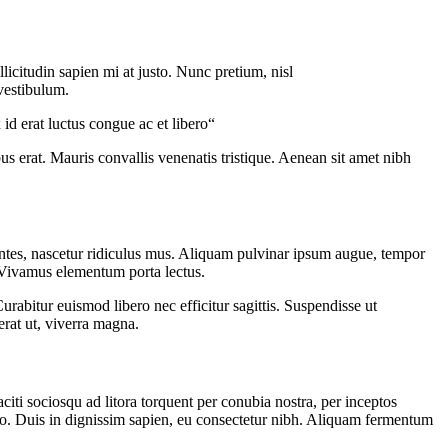
llicitudin sapien mi at justo. Nunc pretium, nisl
vestibulum.
d erat luctus congue ac et libero“
us erat. Mauris convallis venenatis tristique. Aenean sit amet nibh
montes, nascetur ridiculus mus. Aliquam pulvinar ipsum augue, tempor
. Vivamus elementum porta lectus.
rabitur euismod libero nec efficitur sagittis. Suspendisse ut
erat ut, viverra magna.
citi sociosqu ad litora torquent per conubia nostra, per inceptos
justo. Duis in dignissim sapien, eu consectetur nibh. Aliquam fermentum