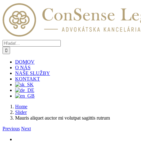
Skip
to
content
Hľadať:
DOMOV
O NÁS
NAŠE SLUŽBY
KONTAKT
Home
Slider
Mauris aliquet auctor mi volutpat sagittis rutrum
Previous
Next
Zobraziť