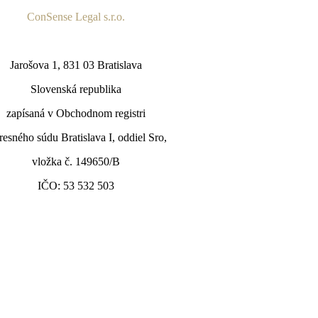
ConSense Legal s.r.o.
Jarošova 1, 831 03 Bratislava
Slovenská republika
zapísaná v Obchodnom registri
esného súdu Bratislava I, oddiel Sro,
vložka č. 149650/B
IČO: 53 532 503