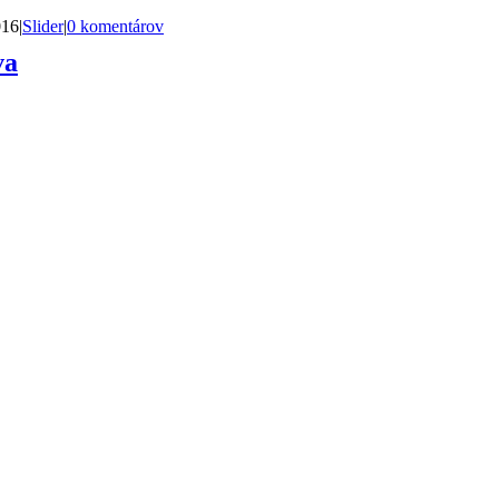
016
|
Slider
|
0 komentárov
va