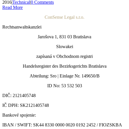
2016
|
Technical
|
0 Comments
Read More
ConSense Legal s.r.o.
Rechtsanwaltskanzlei
Jarošova 1, 831 03 Bratislava
Slowakei
zapísaná v Obchodnom registri
Handelsregister des Bezirksgerichts Bratislava
Abteilung: Sro | Einlage Nr. 149650/B
ID No: 53 532 503
DIČ: 2121405748
IČ DPH: SK2121405748
Bankové spojenie:
IBAN / SWIFT: SK44 8330 0000 0020 0192 2452 /
FIOZSKBA